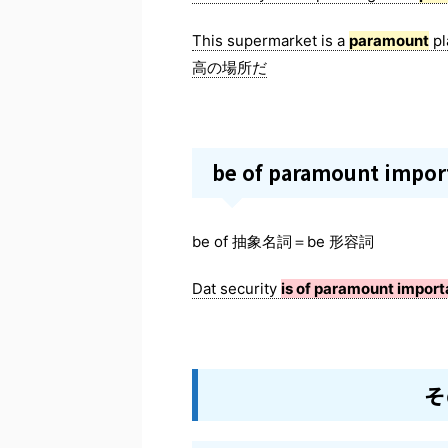
This supermarket is a
paramount
pl
高の場所だ
be of paramount im
be of 抽象名詞＝be 形容詞
Dat security
is of paramount impor
そ