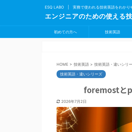
ESQ LABO | 実務で使われる技術英語をわか
エンジニアのための使える技
初めての方へ
技術英語
HOME
>
技術英語
>
技術英語・違いシリ
技術英語・違いシリーズ
foremost
2026年7月2日