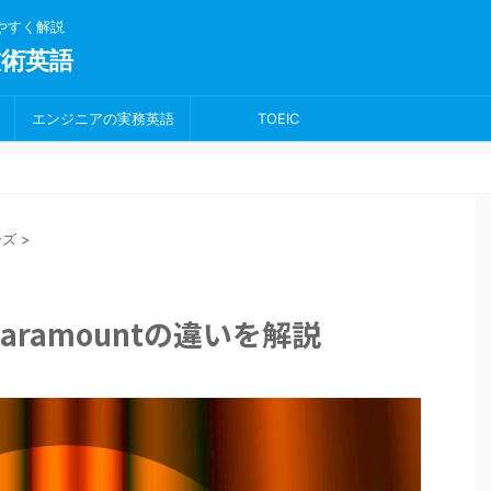
りやすく解説
術英語
エンジニアの実務英語
TOEIC
ーズ
>
とparamountの違いを解説