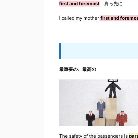
first and foremost
真っ先に
I called my mother
first and foremo
最重要の、最高の
The safety of the passengers is
par