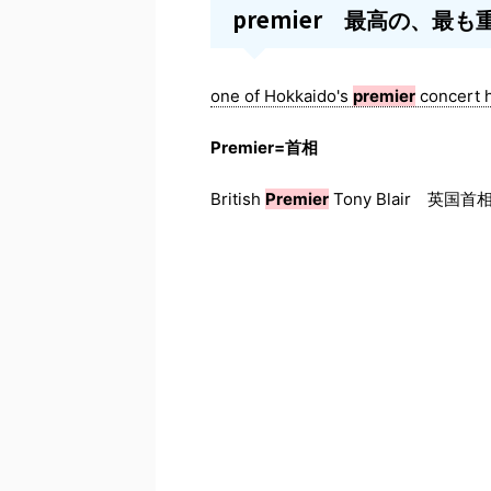
premier
最高の、最も
one of Hokkaido's
premier
conce
Premier=首相
British
Premier
Tony Blair 英