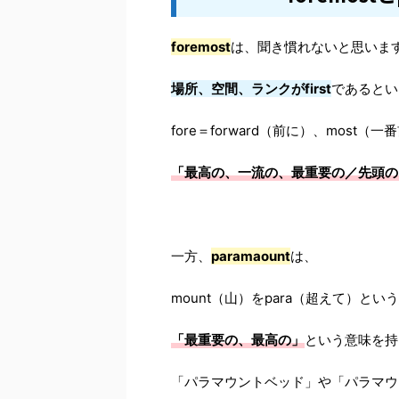
foremost
は、聞き慣れないと思いま
場所、空間、ランクがfirst
であるとい
fore＝forward（前に）、mos
「
最高の、一流の、最重要の／先頭の
一方、
paramaount
は、
mount（山）をpara（超えて）とい
「
最重要の、最高の
」
という意味を持
「パラマウントベッド」や「パラマウ