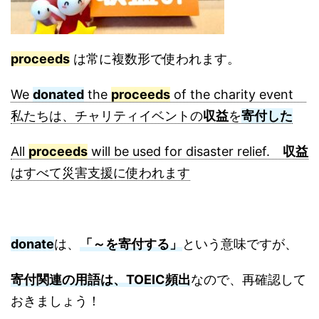
proceeds
は常に複数形で使われます。
We
donated
the
proceeds
of the charity event
私たちは、チャリティイベントの
収益
を
寄付した
All
proceeds
will be used for disaster relief.
収益
はすべて災害支援に使われます
donate
は、
「～を寄付する」
という意味ですが、
寄付関連の用語は、TOEIC頻出
なので、再確認して
おきましょう！