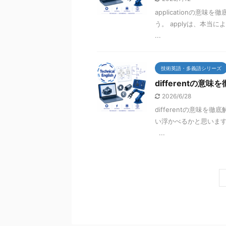
applicationの意味
う。 applyは、本当
...
技術英語・多義語シリーズ
differentの意味
2026/6/28
differentの意味を
い浮かべるかと思います
...