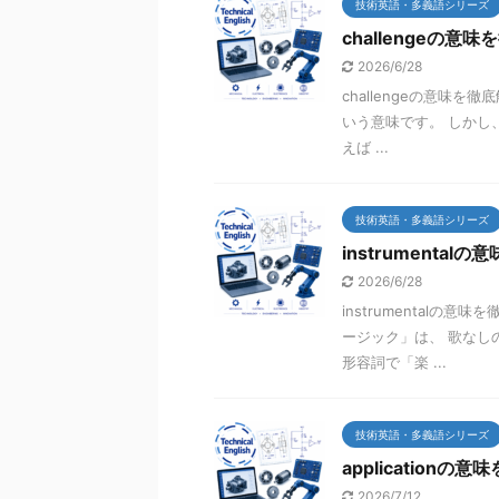
技術英語・多義語シリーズ
challengeの意
2026/6/28
challengeの意味
いう意味です。 しかし、
えば ...
技術英語・多義語シリーズ
instrumental
2026/6/28
instrumental
ージック」は、 歌なしの
形容詞で「楽 ...
技術英語・多義語シリーズ
applicationの
2026/7/12