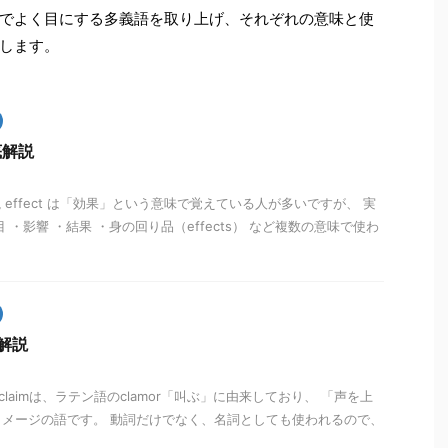
でよく目にする多義語を取り上げ、それぞれの意味と使
します。
底解説
説 effect は「効果」という意味で覚えている人が多いですが、 実
 ・影響 ・結果 ・身の回り品（effects） など複数の意味で使わ
底解説
 claimは、ラテン語のclamor「叫ぶ」に由来しており、 「声を上
メージの語です。 動詞だけでなく、名詞としても使われるので、