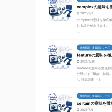
complexの意味
2026/7/3
complexの意味を徹底
れる場合があります。 ま
...
技術英語・多義語シリーズ
featureの意味を
2026/6/28
featureの意味を徹底
分野では「機能・特徴」
ち 特集記事 ～を ...
技術英語・多義語シリーズ
certainの意味を
2026/7/6