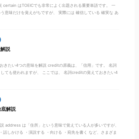
説 certain はTOEICでも非常によく出題される重要単語です。 一
う意味だけを覚えがちですが、 実際には 確信している 確実な あ
底解説
ておきたい4つの意味を解説 creditの原義は、「信用」です。 名詞
ても使われますが、 ここでは、 名詞creditの覚えておきたい4
徹底解説
底解説 address は「住所」という意味で覚えている人が多いですが、
 ・話しかける ・演説する ・向ける ・宛先を書く など、さまざま