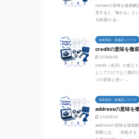
certainの意味を徹底解
見すると「確かな」とい
る程度の あ ...
技術英語・多義語シリーズ
creditの意味を徹
2026/6/28
credit（名詞）の覚え
としてだけでなく動詞とし
つの意味と使い ...
技術英語・多義語シリーズ
addressの意味を
2026/6/30
addressの意味を徹
実際には、 ・対処する