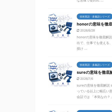
な意味で使われ ...
技術英語・多義語シリーズ
honorの意味を徹
2026/6/28
honorの意味を徹底解
出で、仕事でも使える、
授け ...
技術英語・多義語シリーズ
sureの意味を徹底
2026/7/6
sureの意味を徹底解説
っている以上に幅広い意
会話では 「本気なの？」や