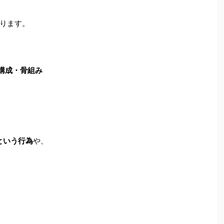
ります。
構成・骨組み
という行為
や、