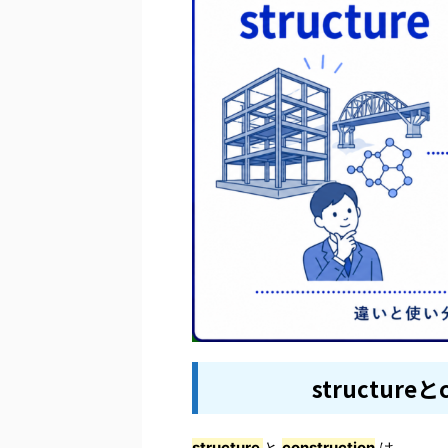
structure
structure
と
construction
は、