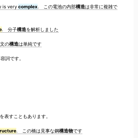
y is very
complex
. この電池の内部
構造
は非常に複雑で
e
. 分子
構造
を解析しました
. 文の
構造
は単純です
形容詞です。
を表すこともあります。
tructure
. この橋は見事な鋼
構造物
です