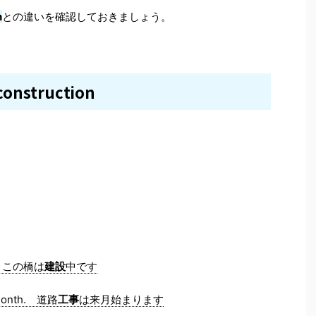
n
との違いを確認しておきましょう。
construction
 この橋は
建設
中です
 month. 道路
工事
は来月始まります