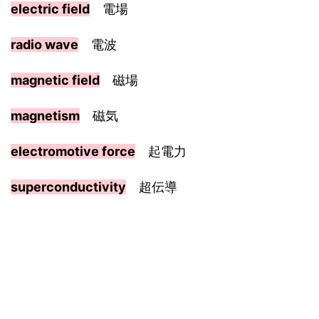
electric field
電場
radio wave
電波
magnetic field
磁場
magnetism
磁気
electromotive force
起電力
superconductivity
超伝導