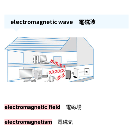
electromagnetic wave 電磁波
electromagnetic field
電磁場
electromagnetism
電磁気