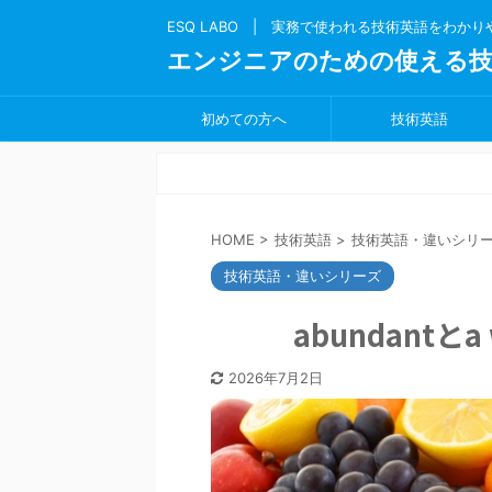
ESQ LABO | 実務で使われる技術英語をわか
エンジニアのための使える技
初めての方へ
技術英語
HOME
>
技術英語
>
技術英語・違いシリ
技術英語・違いシリーズ
abundantと
2026年7月2日