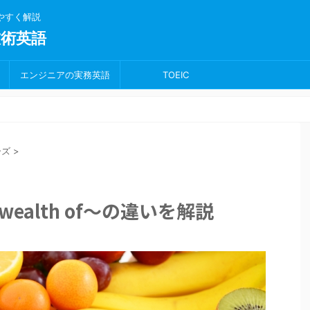
りやすく解説
術英語
エンジニアの実務英語
TOEIC
ーズ
>
a wealth of～の違いを解説