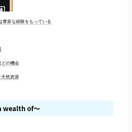
. 彼は豊富な経験をもっている
質
るほどの機会
豊富な天然資源
a wealth of～