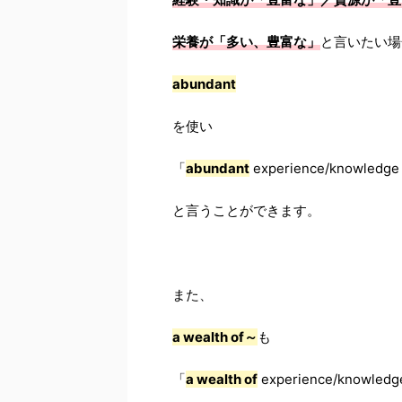
栄養が「多い、豊富な」
と言いたい場
abundant
を使い
「
abundant
experience/knowl
と言うことができます。
また、
a wealth of～
も
「
a wealth of
experience/kno