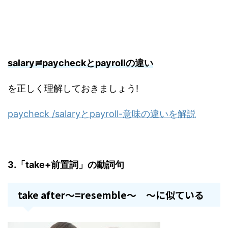
salary≓paycheckとpayrollの違い
を正しく理解しておきましょう!
paycheck /salaryとpayroll-意味の違いを解説
3.「take+前置詞」の動詞句
take after～=resemble～ ～に似ている