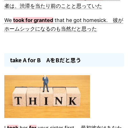
者は、渋滞を当たり前のことと思っていた
We
took for granted
that he got homesick. 彼が
ホームシックになるのも当然だと思った
take A for B AをBだと思う
I
took
her
for
your sister first. 最初彼女はあなた