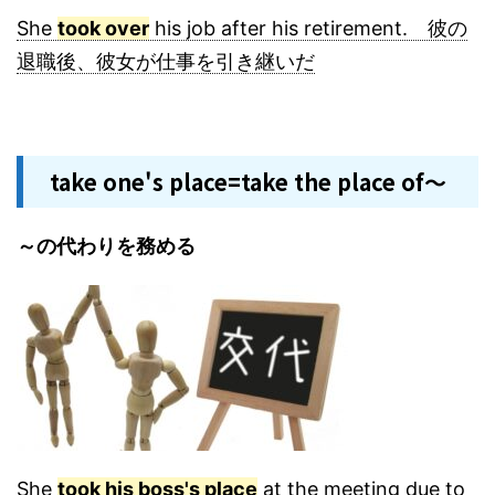
She
took over
his job after his retirement. 彼の
退職後、彼女が仕事を引き継いだ
take one's place=take the place of～
～の代わりを務める
She
took his boss's place
at the meeting due to