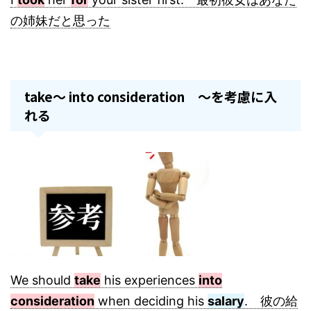
の姉妹だと思った
take～ into consideration ～を考慮に入
れる
We should
take
his experiences
into
consideration
when deciding his
salary
. 彼の給