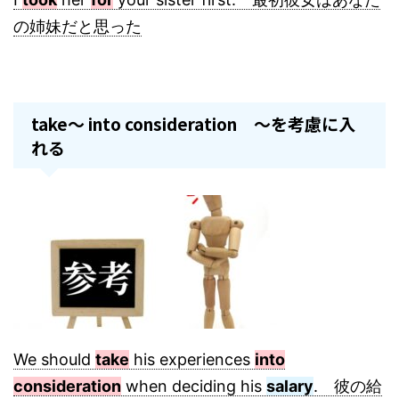
の姉妹だと思った
take～ into consideration ～を考慮に入
れる
We should
take
his experiences
into
consideration
when deciding his
salary
. 彼の給