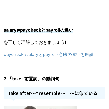
salary≓paycheckとpayrollの違い
を正しく理解しておきましょう!
paycheck /salaryとpayroll-意味の違いを解説
3.「take+前置詞」の動詞句
take after～=resemble～ ～に似ている