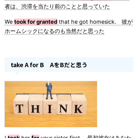
者は、渋滞を当たり前のことと思っていた
We
took for granted
that he got homesick. 彼が
ホームシックになるのも当然だと思った
take A for B AをBだと思う
I
took
her
for
your sister first. 最初彼女はあなた