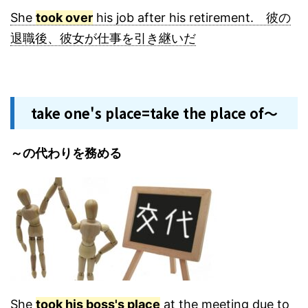
She
took over
his job after his retirement. 彼の
退職後、彼女が仕事を引き継いだ
take one's place=take the place of～
～の代わりを務める
She
took his boss's place
at the meeting due to