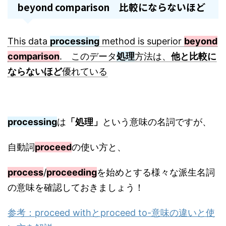
beyond comparison 比較にならないほど
This data
processing
method is superior
beyond
comparison
. このデータ
処理
方法は、
他と比較に
ならないほど
優れている
processing
は
「処理」
という意味の名詞ですが、
自動詞
proceed
の使い方と、
process
/
proceeding
を始めとする様々な派生名詞
の意味を確認しておきましょう！
参考：proceed withとproceed to-意味の違いと使