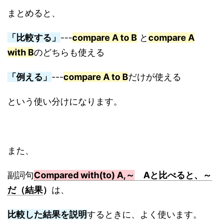
まとめると、
「比較する」
---
compare A to B
と
compare A
with B
のどちらも使える
「例える」
---
compare A to B
だけが使える
という使い分けになります。
また、
副詞句
Compared with(to) A,～
Aと比べると、～
だ（結果
）
は、
比較した結果を説明
するときに、よく使います。