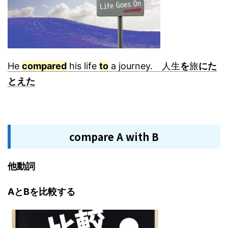
He
compared
his life
to
a journey. 人生
を
旅
にた
とえた
compare A with B
他動詞
AとBを比較する