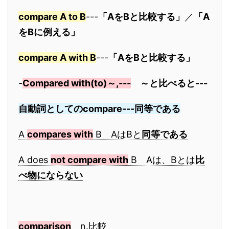
compare A to B
---
「AをBと比較する」
／
「A
をBに例える」
compare A with B
---
「AをBと比較する
」
-
Compared with(to)～,---
～と比べると---
自動詞としてのcompare---同等である
A
compares with
B AはBと
同等である
A does
not compare with
B Aは、Bとは
比
べ物にならない
comparison
n.比較