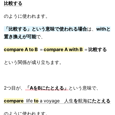
比較する
のように使われます。
「比較する」という意味で使われる場合
は、
withと
置き換えが可能
で、
compare A to B
＝
compare A with B
＝
比較する
という関係が成り立ちます。
2つ目が、
「AをBにたとえる」
という意味で、
compare
life
to
a voyage 人生
を
航海
にたとえる
のように使われます。