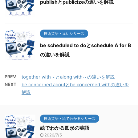
publishとpublicizeの違いを解説
技術英語・違いシリーズ
be scheduled to doとschedule A for B
の違いを解説
PREV
together with～とalong with～の違いを解説
NEXT
be concerned aboutとbe concerned withの違いを
解説
技術英語・絵でわかるシリーズ
絵でわかる図形の英語
2026/7/5