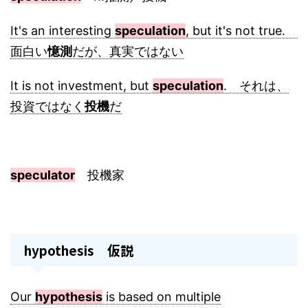
It's an interesting
speculation
, but it's not true.
面白い
憶測
だが、真実ではない
It is not investment, but
speculation
. それは、
投資ではなく
投機
だ
speculator
投機家
hypothesis 仮説
Our
hypothesis
is based on multiple