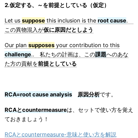
2.仮定する、～を前提としている（仮定）
Let us
suppose
this inclusion is the
root cause
.
この異物混入が
仮に原因だとしよう
Our plan
supposes
your contribution to this
challenge
.. 私たちの計画は、この
課題
へのあな
た方の貢献を
前提としている
RCA=root cause analysis
原因分析
です。
RCAとcountermeasure
は、セットで使い方を覚え
ておきましょう！
RCAとcountermeasure-意味と使い方を解説