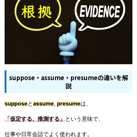
suppose・assume・presumeの違いを解
説
suppose
と
assume
,
presume
は、
「仮定する、推測する」
という意味で、
仕事や日常会話でよく使われます。