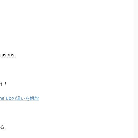
easons.
う！
ome upの違いを解説
る、