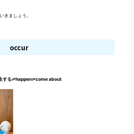
いきましょう。
occur
る≓happen≓come about