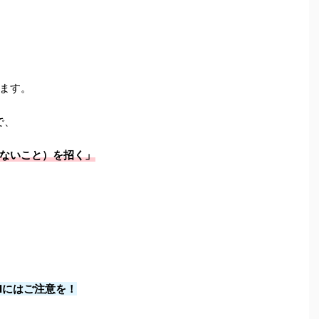
ます。
で、
ないこと）を招く
」
llにはご注意を！