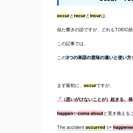
occur
と
recur
と
incur
は、
似た響きの語ですが、どれもTOEIC
この記事では、
この
3つの単語の意味の違いと使い方
まず最初に、
occur
ですが、
「（思いがけないことが）起きる、発
happen
や
come about
と置き換える
The accident
occurred
(≓
happene