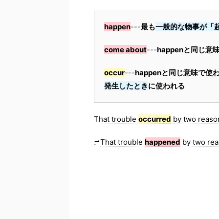
happen
---
最も
一般的な物事が「
come about
---
happenと同じ
occur
---
happenと同じ意味で使
発生したとき
に使われる
That trouble
occurred
by two r
≓
That trouble
happened
by two rea