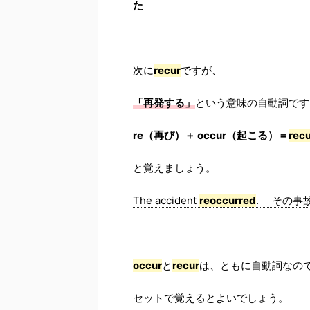
た
次に
recur
ですが、
「再発する」
という意味の自動詞です
re（再び）＋ occur（起こる）＝
rec
と覚えましょう。
The accident
reoccurred
. その事
occur
と
recur
は、ともに自動詞なの
セットで覚えるとよいでしょう。