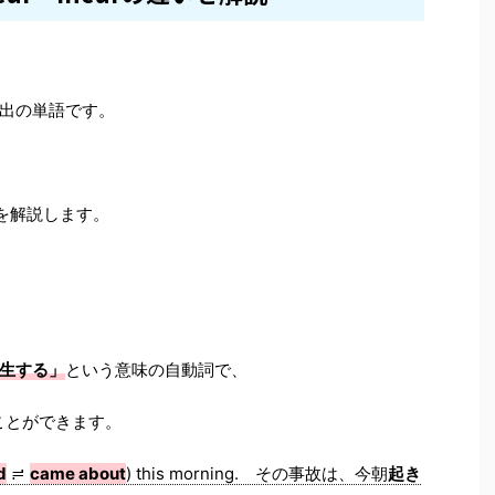
頻出の単語です。
を解説します。
生する」
という意味の自動詞で、
ことができます。
d
≓
came about
) this morning. その事故は、今朝
起き