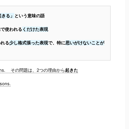
起きる」
という意味の語
意味で使われる
くだけた表現
われる
少し格式張った表現
で、特に
思いがけないことが
easons. その問題は、2つの理由から
起きた
sons.