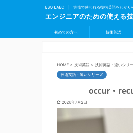
ESQ LABO | 実務で使われる技術英語をわか
エンジニアのための使える技
初めての方へ
技術英語
HOME
>
技術英語
>
技術英語・違いシリ
技術英語・違いシリーズ
occur・re
2026年7月2日