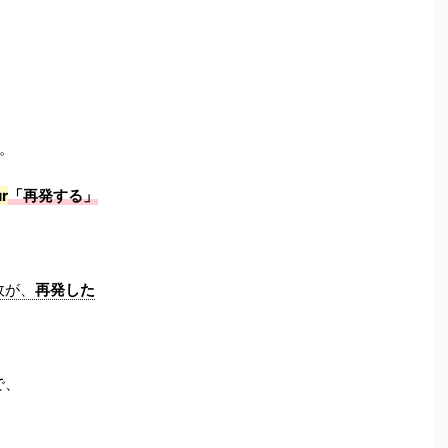
。
ur
「再発する」
故が、
再発した
で、