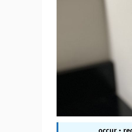
occur・r