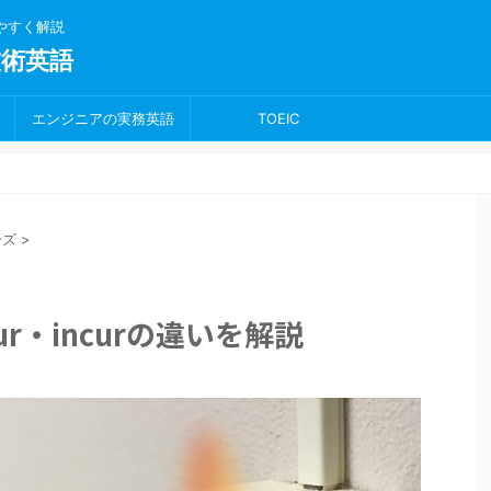
りやすく解説
術英語
エンジニアの実務英語
TOEIC
ーズ
>
cur・incurの違いを解説